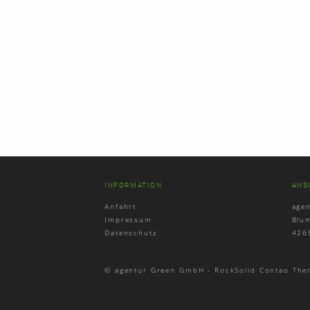
INFORMATION
ANS
Anfahrt
age
Impressum
Blu
Datenschutz
426
© agentur Green GmbH -
RockSolid Contao The