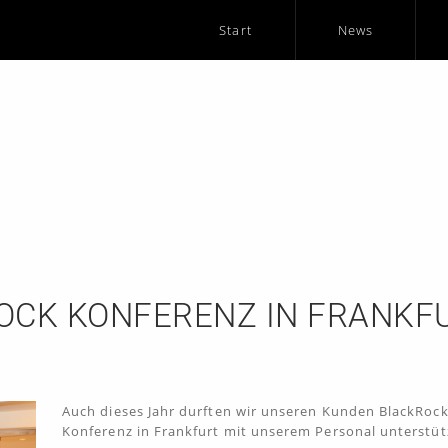
Start
News
OCK KONFERENZ IN FRANKFU
Auch dieses Jahr durften wir unseren Kunden BlackRock
Konferenz in Frankfurt mit unserem Personal unterstüt