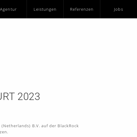
Agentur
Leistungen
Referenzen
Jobs
RT 2023
 (Netherlands) B.V. auf der BlackRock
zen.