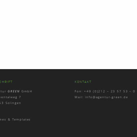
CHRIFT
KONTAKT
ntur
GREEN
GmbH
Fon: +49 (0)212 – 23 57 53 – 0
mentalweg 7
Mail:
info@agentur-green.de
53 Solingen
mes & Templates