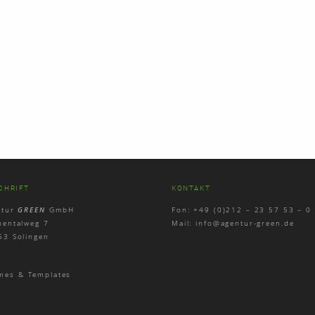
CHRIFT
KONTAKT
ntur
GREEN
GmbH
Fon: +49 (0)212 – 23 57 53 – 0
mentalweg 7
Mail:
info@agentur-green.de
53 Solingen
mes & Templates