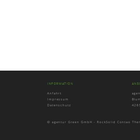
INFORMATION
ANS
Anfahrt
age
Impressum
Blu
Datenschutz
426
© agentur Green GmbH -
RockSolid Contao The