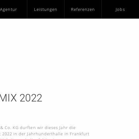
Agentur
Leistungen
Referenzen
Jobs
IX 2022
 Co. KG durften wir dieses Jahr die
2022 in der Jahrhunderthalle in Frankfurt