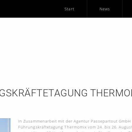
Start
News
GSKRÄFTETAGUNG THERMOM
In Zusammenarbeit mit der Agentur Passepartout GmbH &
Führungskräftetagung Thermomix vom 24. bis 26. August 