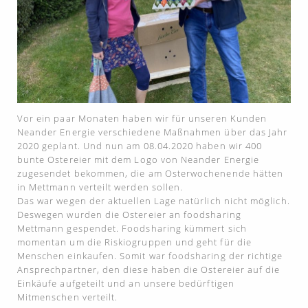
Vor ein paar Monaten haben wir für unseren Kunden
Neander Energie verschiedene Maßnahmen über das Jahr
2020 geplant. Und nun am 08.04.2020 haben wir 400
bunte Ostereier mit dem Logo von Neander Energie
zugesendet bekommen, die am Osterwochenende hätten
in Mettmann verteilt werden sollen.
Das war wegen der aktuellen Lage natürlich nicht möglich.
Deswegen wurden die Ostereier an foodsharing
Mettmann gespendet. Foodsharing kümmert sich
momentan um die Riskiogruppen und geht für die
Menschen einkaufen. Somit war foodsharing der richtige
Ansprechpartner, den diese haben die Ostereier auf die
Einkäufe aufgeteilt und an unsere bedürftigen
Mitmenschen verteilt.