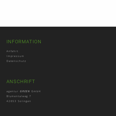
INFORMATION
Anfahrt
Impressum
Datenschutz
ANSCHRIFT
agentur
GREEN
GmbH
Blumentalweg 7
42653 Solingen