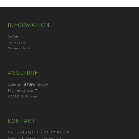
INFORMATION
Anfahrt
Impressum
Datenschutz
ANSCHRIFT
agentur
GREEN
GmbH
Blumentalweg 7
42653 Solingen
KONTAKT
Fon: +49 (0)212 – 23 57 53 – 0
Mail:
info@agentur-green.de