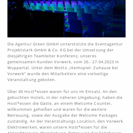
Die Agentur Green GmbH unterstützte die Eventagentur
Projektstark GmbH & Co. KG bei der Umsetzung der
diesjährigen Teamleiter Konferenz, unseres
gemeinsamen Kunden Vorwerk, vom 26.- 27.04.2023 in
Wuppertal. Unter dem Motto „Heimspiel- Zuhause bei
Vorwerk“ wurde den Mitarbeitern eine vielseitige
Veranstaltung geboten.
Über 40 Host*essen waren für uns im Einsatz. An den
gebuchten Hotels, in der näheren Umgebung, haben die
Host*essen die Gäste, an einem Welcome Counter,
willkommen geheißen und waren für die weitere
Betreuung, sowie der Ausgabe der Welcome Packages
zuständig. An der Veranstaltungs Location, den Vorwerk
Elektrowerken, waren unsere Host*essen für die
Akkreditierung, Wegeleitung, Betreuung der Fotoboxen