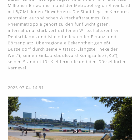
Millionen Einwohnern und der Metropolregion Rheinland
mit 8,7 Millionen Einwohnern. Die Stadt liegt im Kern des
zentralen europäischen Wirtschaftsraumes. Die
Rheinmetropole gehört zu den fünf wichtigsten,
international stark verflochtenen Wirtschaftszentren
Deutschlands und ist ein bedeutender Finanz- und
Börsenplatz. Überregionale Bekanntheit genießt
Düsseldorf durch seine Altstadt („längste Theke der
Welt“), seinen Einkaufsboulevard Königsallee („Kö“),
seinen Standort für Kleidermode und den Düsseldorfer
Karneval.
2025-07-04 14:31