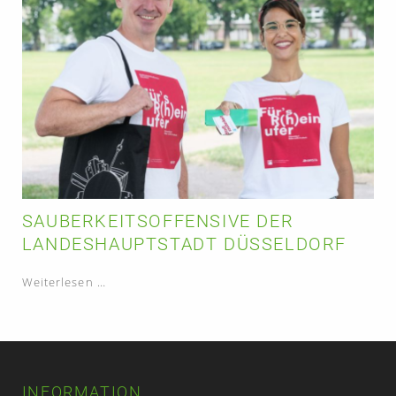
SAUBERKEITSOFFENSIVE DER
LANDESHAUPTSTADT DÜSSELDORF
Sauberkeitsoffensive
Weiterlesen …
der
Landeshauptstadt
Düsseldorf
INFORMATION